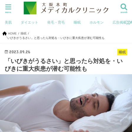
menu
search
美肌
ダイエット
発毛・育毛
睡眠
ホルモン
広告掲載ご
HOME
睡眠
「いびきがうるさい」と思ったら対処を・いびきに重大疾患が潜む可能性も
2023.09.26
睡眠
「いびきがうるさい」と思ったら対処を・い
びきに重大疾患が潜む可能性も