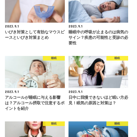
2023.9.1
2023.9.1
いびき対策として有効なマウスピ
睡眠中の呼吸が止まるのは病気の
ースといびき対策まとめ
サイン？疾患の可能性と受診の必
要性
睡眠
睡眠
2023.9.1
2023.9.1
アルコールが睡眠に与える影響
日中に我慢できないほど眠い方必
は？アルコール摂取で注意するポ
見！眠気の原因と対策は？
イントを紹介
睡眠
睡眠