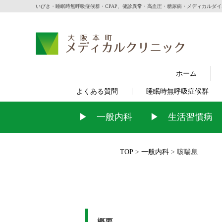
いびき・睡眠時無呼吸症候群・CPAP、健診異常・高血圧・糖尿病・メディカルダ
大阪本町メディカルクリニック【内科・睡眠科】本町
いびき・睡眠時無呼吸症候群・CPAP、健診異常・
ホーム
よくある質問
睡眠時無呼吸症候群
一般内科
生活習慣病
TOP
>
一般内科
>
咳喘息
概要