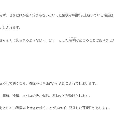
らず、せきだけが全く治まらないといった症状が8週間以上続いている場合は
いとされます。
ぜんめい
ぜんそくに見られるようなひゅーひゅーとした
が起こることはありませ
喘鳴
反応して狭くなり、炎症やせき発作が引き起こされてしまいます。
、花粉、冷風、タバコの煙、会話、運動などが挙げられます。
あとに2～3週間以上せきが続くことがあれば、発症した可能性があります。