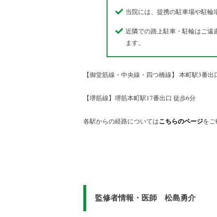
当院には、提携の駐車場や駐輪
近隣での路上駐車・駐輪はご遠
ます。
【御堂筋線・中央線・四つ橋線】 本町駅3番出口
【堺筋線】堺筋本町駅17番出口 徒歩6分
各駅からの経路については
をご
こちらのページ
監修者情報・医師 松島勇介