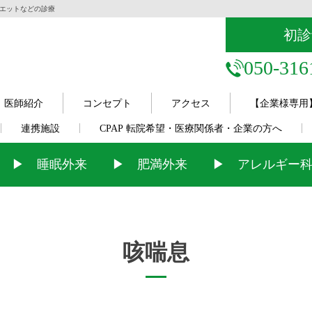
イエットなどの診療
｜高血圧・糖尿病・CPAP・睡眠時無呼吸症候群・ダイエット
高血圧・糖尿病・メディカルダイエットなどの診療
初診
050-316
医師紹介
コンセプト
アクセス
【企業様専用
連携施設
CPAP 転院希望・医療関係者・企業の方へ
睡眠外来
肥満外来
アレルギー
咳喘息