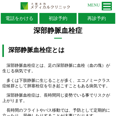
MENU
電話をかける
初診予約
再診予約
TOP
>
一般内科
>
深部静脈血栓症
深部静脈血栓症
深部静脈血栓症とは
深部静脈血栓症とは、足の深部静脈に血栓（血の塊）が
生じる病気です。
多くは下肢静脈に生じることが多く、エコノミークラス
症候群として肺塞栓症を引き起こすこともある病気です。
深部静脈血栓症は、長時間同じ姿勢でいる事でリスクが
上がります。
長時間のフライトやバス移動では、予防として
定期的に
立ったり、屈伸したりすることが大事になります。