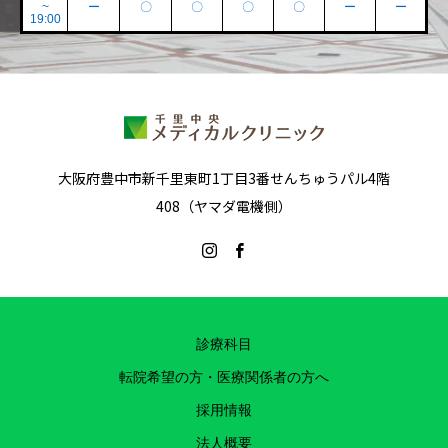
~
ー
〇
〇
〇
〇
ー
ー
19:00
大阪府豊中市新千里東町1丁目3番せんちゅうパル4階
408（ヤマダ電機側）
診療科目
転院希望の方・医療関係者の方へ
採用情報
法人概要