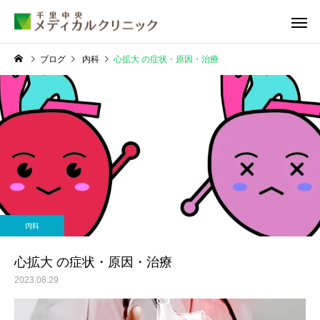
ブログ
内科
心拡大 の症状・原因・治療
睡眠外来
甲状腺外
内科
糖尿病外来
循環器外
心拡大 の症状・原因・治療
2023.08.29