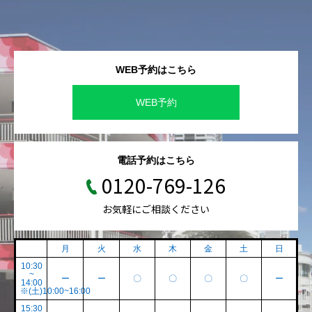
WEB予約はこちら
WEB予約
電話予約はこちら
0120-769-126
お気軽にご相談ください
月
火
水
木
金
土
日
10:30
~
ー
ー
〇
〇
〇
〇
ー
14:00
※(土)10:00~16:00
15:30