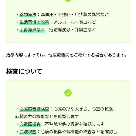
・
薬物療法
：高血圧・不整脈・甲状腺の異常など
・
生活習慣の改善
：アルコール・貧血など
・
手術療法など
：冠動脈疾患・弁膜症など
治療内容によっては、他医療機関をご紹介する場合があります。
検査について
・
心臓超音波検査
：心臓の形や大きさ、心室の拡張、
心臓の弁の機能などを確認します
・
心電図検査
：不整脈や他の異常を確認します
・
血液検査
：心筋の損傷や腎機能の検査などを確認し