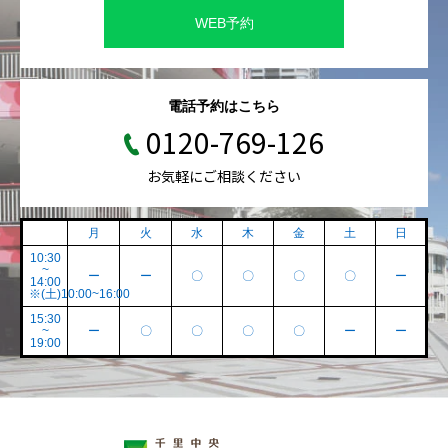
WEB予約
電話予約はこちら
0120-769-126
お気軽にご相談ください
月
火
水
木
金
土
日
10:30
~
ー
ー
〇
〇
〇
〇
ー
14:00
※(土)10:00~16:00
15:30
~
ー
〇
〇
〇
〇
ー
ー
19:00