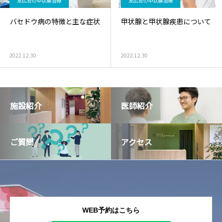
友広会の甲状腺治療
友広会の甲状腺治療
バセドウ病の特徴と主な症状
甲状腺と甲状腺疾患について
2022.12.30
2022.12.30
施設紹介
医師紹介
ご質問
アクセス
WEB予約はこちら