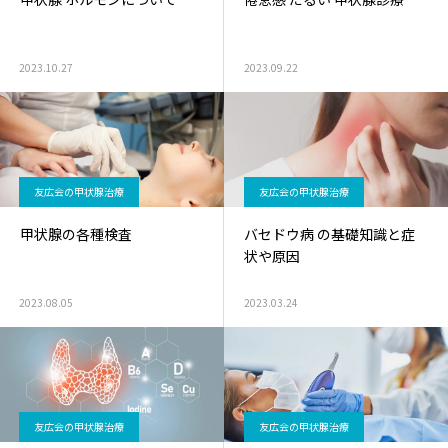
泌尿器外来
発熱外
2023.10.27
2023.09.22
友広会の甲状腺治療
友広会の甲状腺治療
甲状腺の各種検査
バセドウ病 の基礎知識と症
状や原因
2023.08.05
2023.03.24
友広会の甲状腺治療
友広会の甲状腺治療