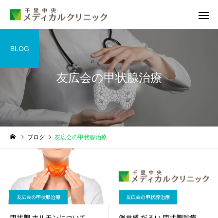
BLOG
友広会の甲状腺治療
睡眠外来
甲状腺外
ブログ
友広会の甲状腺治療
糖尿病外来
循環器外
友広会の甲状腺治療
友広会の甲状腺治療
甲状腺 ホルモンについて
倦怠感 だるい 甲状腺診療