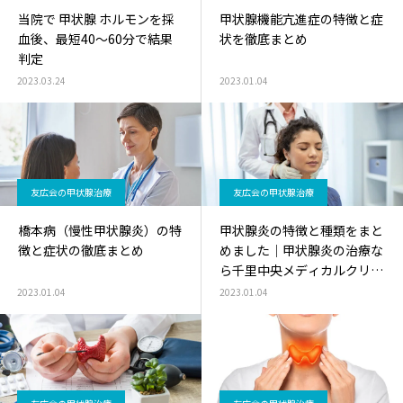
当院で 甲状腺 ホルモンを採
甲状腺機能亢進症の特徴と症
血後、最短40～60分で結果
状を徹底まとめ
判定
2023.03.24
2023.01.04
友広会の甲状腺治療
友広会の甲状腺治療
橋本病（慢性甲状腺炎）の特
甲状腺炎の特徴と種類をまと
徴と症状の徹底まとめ
めました｜甲状腺炎の治療な
ら千里中央メディカルクリニ
ック
2023.01.04
2023.01.04