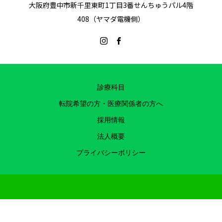
大阪府豊中市新千里東町1丁目3番せんちゅうパル4階
408（ヤマダ電機側）
診療科目
転院希望の方・医療関係者の方へ
採用情報
法人概要
プライバシーポリシー
Copyright ©千里中央メディカルクリニック 医療法人 友広会 2022