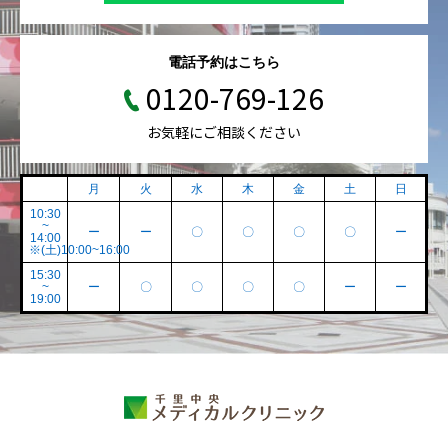
電話予約はこちら
0120-769-126
お気軽にご相談ください
月
火
水
木
金
土
日
10:30
~
ー
ー
〇
〇
〇
〇
ー
14:00
※(土)10:00~16:00
15:30
~
ー
〇
〇
〇
〇
ー
ー
19:00