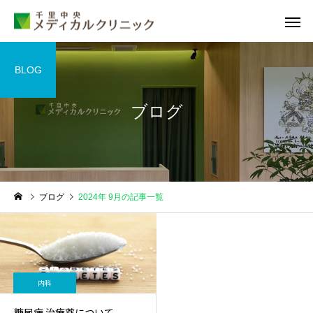
BLOG
ブログ
睡眠外来
甲状腺外
ブログ
2024年 9月の記事一覧
糖尿病外来
循環器外
内科
糖尿病 治療薬について