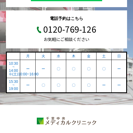
電話予約はこちら
0120-769-126
お気軽にご相談ください
月
火
水
木
金
土
日
10:30
~
ー
ー
〇
〇
〇
〇
ー
14:00
※(土)10:00~16:00
15:30
~
ー
〇
〇
〇
〇
ー
ー
19:00