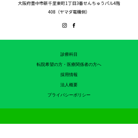
大阪府豊中市新千里東町1丁目3番せんちゅうパル4階
408（ヤマダ電機側）
診療科目
転院希望の方・医療関係者の方へ
採用情報
法人概要
プライバシーポリシー
Copyright ©千里中央メディカルクリニック 医療法人 友広会 2022