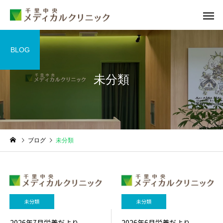
BLOG
未分類
睡眠外来
甲状腺外
ブログ
未分類
糖尿病外来
循環器外
未分類
未分類
2026年7月栄養だより
2026年6月栄養だより