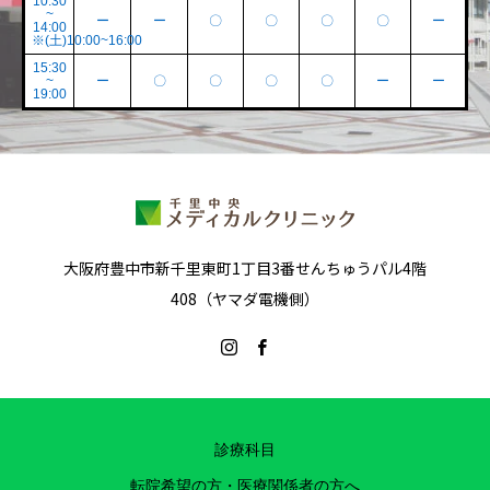
10:30
~
ー
ー
〇
〇
〇
〇
ー
14:00
※(土)10:00~16:00
15:30
~
ー
〇
〇
〇
〇
ー
ー
19:00
大阪府豊中市新千里東町1丁目3番せんちゅうパル4階
408（ヤマダ電機側）
診療科目
転院希望の方・医療関係者の方へ