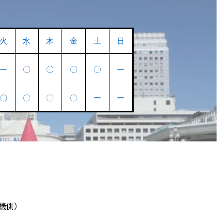
火
水
木
金
土
日
ー
〇
〇
〇
〇
ー
〇
〇
〇
〇
ー
ー
電機側）