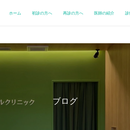
ホーム
初診の方へ
再診の方へ
医師の紹介
診
甲状腺外来
医療ダイエッ
ブログ
循環器外来
呼吸器外来