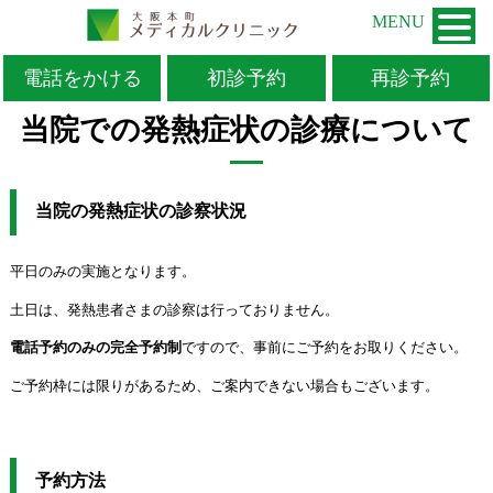
MENU
電話をかける
初診予約
再診予約
TOP
>
お知らせ
>
患者さま
>
当院での発熱症状の診療について
当院での発熱症状の診療について
当院の発熱症状の診察状況
平日のみの実施となります。
土日は、発熱患者さまの診察は行っておりません。
ですので、事前にご予約をお取りください。
電話予約のみの完全予約制
ご予約枠には限りがあるため、ご案内できない場合もございます。
予約方法