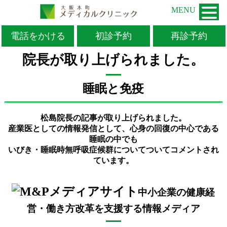
MENU
電話をかける
初診予約
再診予約
TOP
>
お知らせ
>
広報・マスコミ
>
院長が取り上げられました。
院長が取り上げられました。
睡眠と免疫
松島院長の記事が取り上げられました。
産業医としての情報発信として、心身の回復の中心である
睡眠の中でも
いびき・睡眠時無呼吸症候群についてついてコメントされ
ています。
中小企業の健康経
営・働き方改革を支援する情報メディア