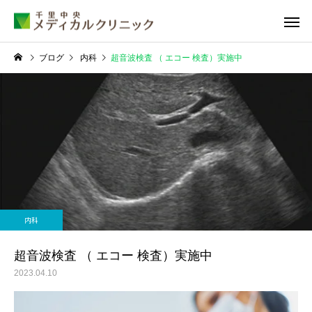
ブログ
内科
超音波検査 （ エコー 検査）実施中
睡眠外来
甲状腺外
内科
糖尿病外来
循環器外
超音波検査 （ エコー 検査）実施中
2023.04.10