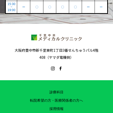
15:30
~
ー
〇
〇
〇
〇
ー
ー
19:00
大阪府豊中市新千里東町1丁目3番せんちゅうパル4階
408（ヤマダ電機側）
診療科目
転院希望の方・医療関係者の方へ
採用情報