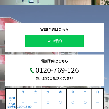
WEB予約はこちら
WEB予約
電話予約はこちら
0120-769-126
お気軽にご相談ください
月
火
水
木
金
土
日
10:30
~
ー
ー
〇
〇
〇
〇
ー
14:00
※(土)10:00~16:00