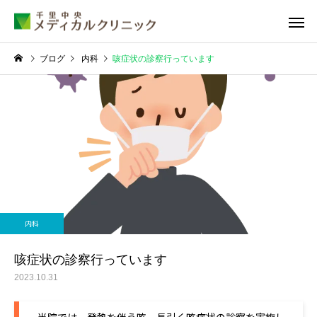
ブログ
内科
咳症状の診察行っています
睡眠外来
甲状腺外
内科
糖尿病外来
循環器外
咳症状の診察行っています
2023.10.31
当院では、発熱を伴う咳、長引く咳症状の診察を実施し