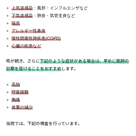
上気道感染
：風邪・インフルエンザなど
下気道感染
：肺炎・気管支炎など
喘息
アレルギー性鼻炎
慢性閉塞性肺疾患(COPD)
心臓の疾患など
咳が続き、さらに
下記のような症状がある場合は、早めに医師の
診察を受けることをおすすめ
します。
高熱
呼吸困難
胸痛
体重の減少
当院では、下記の検査を行っています。