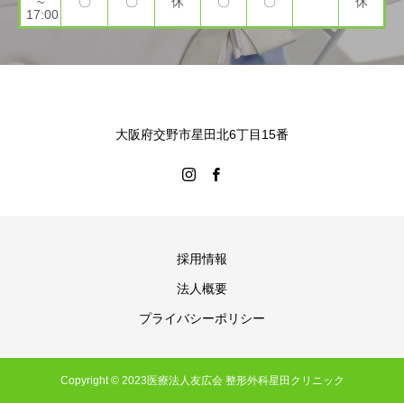
~
〇
〇
休
〇
〇
休
17:00
大阪府交野市星田北6丁目15番
採用情報
法人概要
プライバシーポリシー
Copyright © 2023医療法人友広会 整形外科星田クリニック