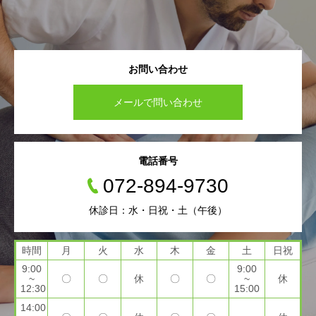
お問い合わせ
メールで問い合わせ
電話番号
072-894-9730
休診日：水・日祝・土（午後）
時間
月
火
水
木
金
土
日祝
9:00
9:00
~
〇
〇
休
〇
〇
~
休
12:30
15:00
14:00