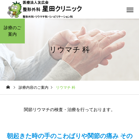
診療のご
案内
リウマチ 科
一般 整形外科
リハビリテー
腰痛・肩痛・肘痛
腰痛・肩痛・肘痛
診療内容のご案内
リウマチ 科
【交野市・枚方市】交通事
【交野市・枚方市】交
故の通院は「直後」が鉄
故治療は整骨院ではな
小波津式神経筋無痛療
交通事
関節リウマチの検査・治療を行っております。
法
則！受診遅れで保険が使え
「整形外科」へ行くべ
なくなるリスクとは｜星田
由｜星田クリニック（
クリニック
駅徒歩2分）
朝起きた時の手のこわばりや関節の痛み その