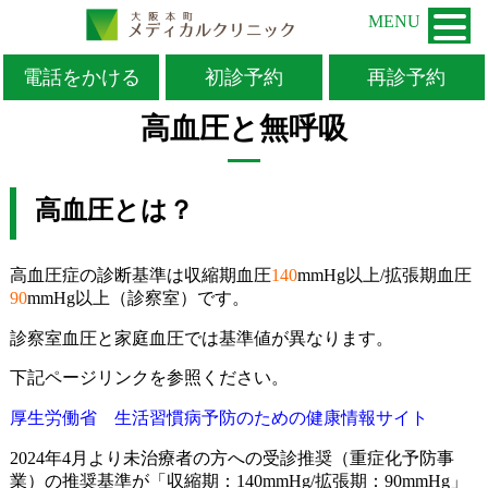
MENU
電話をかける
初診予約
再診予約
TOP
>
お知らせ
>
患者さま
>
高血圧と無呼吸
高血圧と無呼吸
高血圧とは？
高血圧症の診断基準は収縮期血圧
140
mmHg以上/拡張期血圧
90
mmHg以上（診察室）です。
診察室血圧と家庭血圧では基準値が異なります。
下記ページリンクを参照ください。
厚生労働省 生活習慣病予防のための健康情報サイト
2024年4月より未治療者の方への受診推奨（重症化予防事
業）の推奨基準が「収縮期：140mmHg/拡張期：90mmHg」