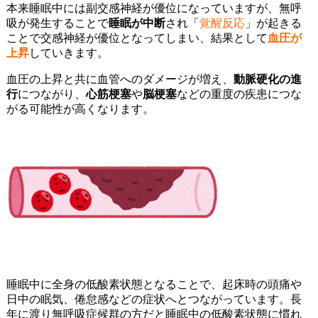
本来睡眠中には副交感神経が優位になっていますが、無呼
吸が発生することで
睡眠が中断
され「
覚醒反応
」が起きる
ことで交感神経が優位となってしまい、結果として
血圧が
上昇
していきます。
血圧の上昇と共に血管へのダメージが増え、
動脈硬化の進
行
につながり、
心筋梗塞
や
脳梗塞
などの重度の疾患につな
がる可能性が高くなります。
睡眠中に全身の低酸素状態となることで、起床時の頭痛や
日中の眠気、倦怠感などの症状へとつながっています。長
年に渡り無呼吸症候群の方だと睡眠中の低酸素状態に慣れ